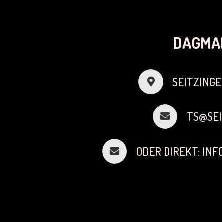
DAGMA
SEITZINGE
TS@SEI
ODER DIREKT: IN