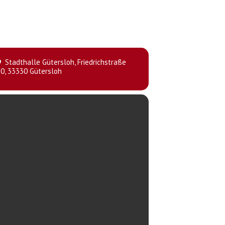
Stadthalle Gütersloh
, Friedrichstraße
0, 33330 Gütersloh