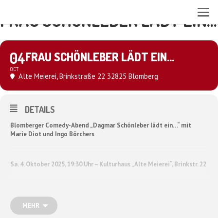
FRAU SCHÖNLEBER LÄDT EIN...
04
FRAU SCHÖNLEBER LÄDT EIN...
OCT
Alte Meierei
, Brinkstraße 22 32825 Blomberg
DETAILS
Blomberger Comedy-Abend „Dagmar Schönleber lädt ein…“ mit
Marie Diot und Ingo Börchers
Sa. 4. Oktober 2025, 19:30 Uhr – Kulturhaus „Alte Meierei“, Brinkstr. 22
Die Kabarettistin, Musikerin und Autorin Dagmar Schönleber ist eine
Tochter der Stadt Blomberg. Auch wenn sie nun seit mehr als 20 Jahren
MEHR
im Rheinland lebt, verschlägt es sie immer wieder in die Heimat. Und sie