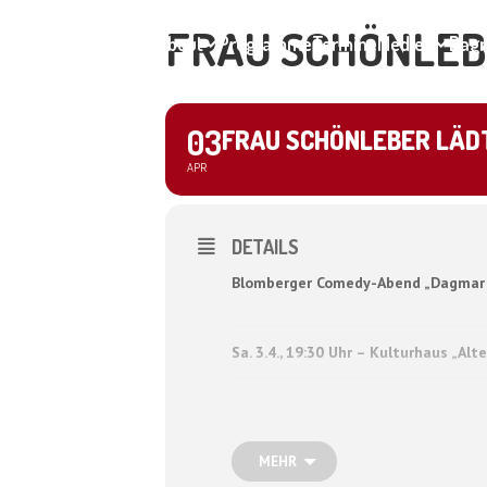
FRAU SCHÖNLEBE
Home
About
Programme
Termine
Medien
Dagm
03
FRAU SCHÖNLEBER LÄDT 
APR
DETAILS
Blomberger Comedy-Abend „Dagmar S
Sa. 3.4., 19:30 Uhr – Kulturhaus „Alte
Die Kabarettistin, Musikerin und Autor
verschlägt es sie immer wieder in die 
MEHR
Klavierkabarett und der Stand Upper,