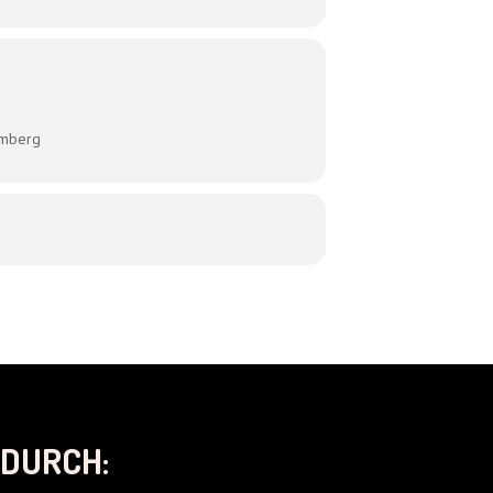
omberg
DURCH: