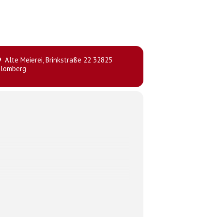
Alte Meierei
, Brinkstraße 22 32825
Blomberg
n seit mehr als 20 Jahren im Rheinland lebt,
 Sarah Hakenberg mit bitterbösem