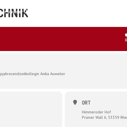
CHNIK
ar und der Organismus
Shop
Kontakt
sjahresendzeitkollegin Anika Auweiler
ORT
Himmeroder Hof
Prümer Wall 6, 53359 Rhe