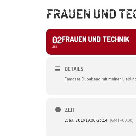
FRAUEN UND TE
Home
About
Programme
Termine
Medien
Dagm
02
FRAUEN UND TECHNIK
JUL
DETAILS
Famoser Duoabend mit meiner Liebling
ZEIT
2. Juli 2019
19:00
-
23:14
(GMT+00:00)