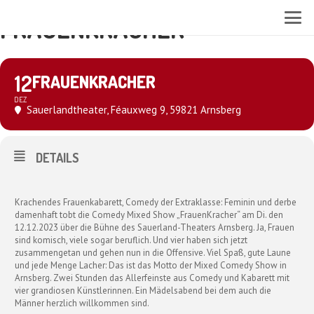
FRAUENKRACHER
12
FRAUENKRACHER
DEZ
Sauerlandtheater
, Féauxweg 9, 59821 Arnsberg
DETAILS
Krachendes Frauenkabarett, Comedy der Extraklasse: Feminin und derbe
damenhaft tobt die Comedy Mixed Show „FrauenKracher“ am Di. den
12.12.2023 über die Bühne des Sauerland-Theaters Arnsberg. Ja, Frauen
sind komisch, viele sogar beruflich. Und vier haben sich jetzt
zusammengetan und gehen nun in die Offensive. Viel Spaß, gute Laune
und jede Menge Lacher: Das ist das Motto der Mixed Comedy Show in
Arnsberg. Zwei Stunden das Allerfeinste aus Comedy und Kabarett mit
vier grandiosen Künstlerinnen. Ein Mädelsabend bei dem auch die
Männer herzlich willkommen sind.