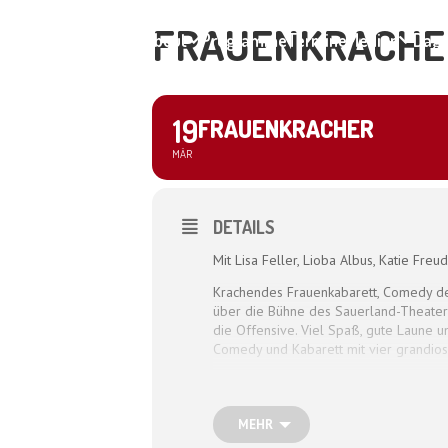
FRAUENKRACHE
Home
About
Programme
Termine
Medien
Dagm
19
FRAUENKRACHER
MÄR
DETAILS
Mit Lisa Feller, Lioba Albus, Katie Fre
Krachendes Frauenkabarett, Comedy de
über die Bühne des Sauerland-Theaters 
die Offensive. Viel Spaß, gute Laune 
Comedy und Kabarett mit vier grandios
MEHR