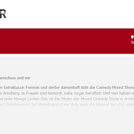
R
ar und der Organismus
Shop
Kontakt
W
udenschuss und mir
r Extraklasse: Feminin und derbe damenhaft tobt die Comedy Mixed Show
Arnsberg. Ja, Frauen sind komisch, viele sogar beruflich. Und vier haben
und jede Menge Lacher: Das ist das Motto der Mixed Comedy Show in Arnsb
en Künstlerinnen. Ein Mädelsabend bei dem auch die Männer herzlich wil