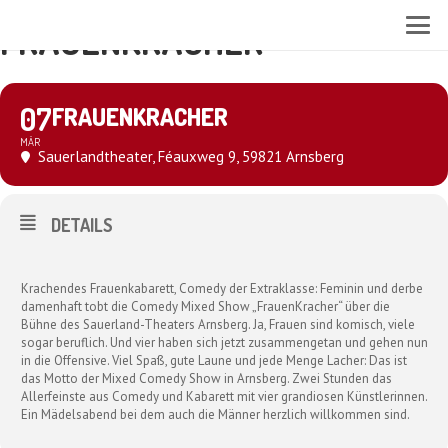
FRAUENKRACHER
07
FRAUENKRACHER
MÄR
Sauerlandtheater
, Féauxweg 9, 59821 Arnsberg
DETAILS
Krachendes Frauenkabarett, Comedy der Extraklasse: Feminin und derbe
damenhaft tobt die Comedy Mixed Show „FrauenKracher“ über die
Bühne des Sauerland-Theaters Arnsberg. Ja, Frauen sind komisch, viele
sogar beruflich. Und vier haben sich jetzt zusammengetan und gehen nun
in die Offensive. Viel Spaß, gute Laune und jede Menge Lacher: Das ist
das Motto der Mixed Comedy Show in Arnsberg. Zwei Stunden das
Allerfeinste aus Comedy und Kabarett mit vier grandiosen Künstlerinnen.
Ein Mädelsabend bei dem auch die Männer herzlich willkommen sind.