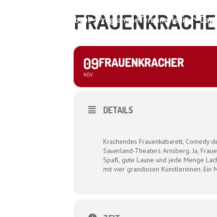
FRAUENKRACHE
Home
About
Programme
Termine
Medien
Dagm
09
FRAUENKRACHER
NOV
DETAILS
Krachendes Frauenkabarett, Comedy de
Sauerland-Theaters Arnsberg. Ja, Fraue
Spaß, gute Laune und jede Menge Lach
mit vier grandiosen Künstlerinnen. Ei