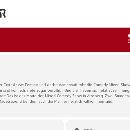
R
ar und der Organismus
Shop
Kontakt
r Extraklasse: Feminin und derbe damenhaft tobt die Comedy Mixed Show
n sind komisch, viele sogar beruflich. Und vier haben sich jetzt zusammeng
er: Das ist das Motto der Mixed Comedy Show in Arnsberg. Zwei Stunden 
n Mädelsabend bei dem auch die Männer herzlich willkommen sind.