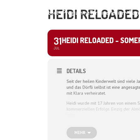
HEIDI RELOADE
Home
About
Programme
Termine
Medien
Dagm
31
HEIDI RELOADED - SOM
JUL
DETAILS
Seit der heilen Kinderwelt sind viele J
und das Dörfli selbst ist eine angesagt
mit Klara verheiratet.
Heidi wurde mit 17 Jahren von einem S
kommerziellen Erfolgs. Einzig der Almö
mag.
Seit einigen Jahren jedoch bleibt der 
Als die Städter und ihre grausame Anfü
MEHR
drohende Migration der seltsamen Men