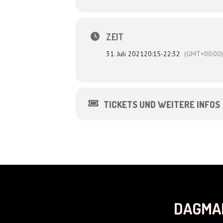
In seiner Not meldet sich Peter bei Hei
Mit Uli Boettcher, Thomas Beck, Sascha
ZEIT
31. Juli 2021
20:15
-
22:32
(GMT+00:00)
TICKETS UND WEITERE INFOS
DAGMA