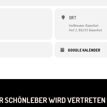
di, die ihre Prominenz nutzen soll, um das Dörfli zu retten …
 Bendiks und mir
ORT
Hoftheater Baienfurt
Hof 2, 88255 Baienfurt
GOOGLE KALENDER
R SCHÖNLEBER WIRD VERTRETEN 