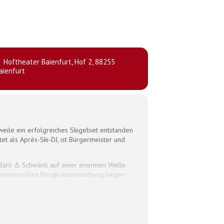
Hoftheater Baienfurt
, Hof 2, 88255
aienfurt
rweile ein erfolgreiches Skigebiet entstanden
tet als Après-Ski-DJ, ist Bürgermeister und
 Bärli & Schwänli auf einer enormen Welle
eheimnisvollen Bergkräutermischung liegen
ie Stadt im Tal umsiedeln, um zu überleben.
ersuchen sie mit allen Mitteln, die