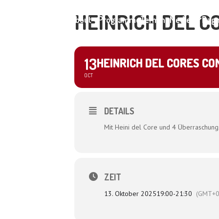
HEINRICH DEL C
Home
About
Programme
Termine
Medien
Dagm
13
HEINRICH DEL CORES CO
OCT
DETAILS
Mit Heini del Core und 4 Überraschungs
ZEIT
13. Oktober 2025
19:00
-
21:30
(GMT+0