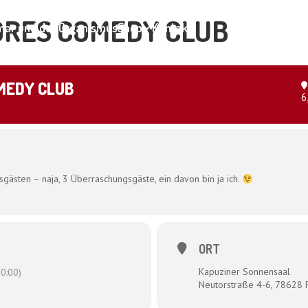
ORES COMEDY CLUB
ar und der Organismus
Shop
Kontakt
MEDY CLUB
6
gästen – naja, 3 Überraschungsgäste, ein davon bin ja ich.
ORT
Kapuziner Sonnensaal
0:00)
Neutorstraße 4-6, 78628 R