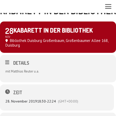
KABARETT IN DER BIBLIOTHEK
28
KABARETT IN DER BIBLIOTHEK
NOV
Bibliothek Duisburg Großenbaum
, Großenbaumer Allee 168,
Duisburg
DETAILS
mit Matthias Reuter u.a.
ZEIT
28. November 2019
18:30
-
22:24
(GMT+00:00)