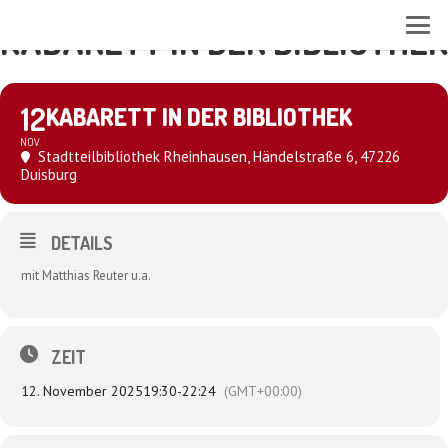
KABARETT IN DER BIBLIOTHEK
12
KABARETT IN DER BIBLIOTHEK
NOV
Stadtteilbibliothek Rheinhausen
, Händelstraße 6, 47226
Duisburg
DETAILS
mit Matthias Reuter u.a.
ZEIT
12. November 2025
19:30
-
22:24
(GMT+00:00)