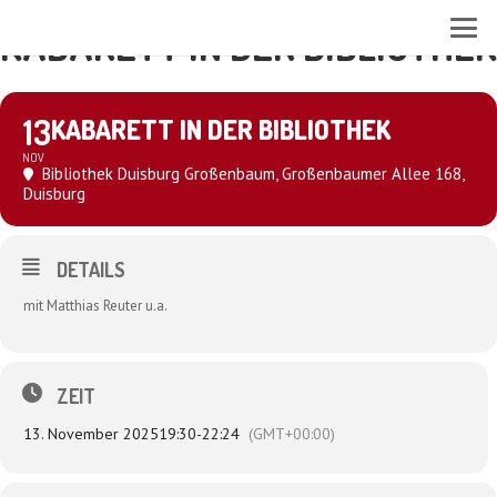
KABARETT IN DER BIBLIOTHEK
13
KABARETT IN DER BIBLIOTHEK
NOV
Bibliothek Duisburg Großenbaum
, Großenbaumer Allee 168,
Duisburg
DETAILS
mit Matthias Reuter u.a.
ZEIT
13. November 2025
19:30
-
22:24
(GMT+00:00)