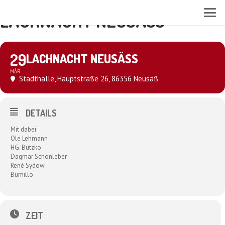
LACHNACHT NEUSÄSS
29
LACHNACHT NEUSÄSS
MÄR
Stadthalle
, Hauptstraße 26, 86356 Neusäß
DETAILS
Mit dabei:
Ole Lehmann
HG. Butzko
Dagmar Schönleber
René Sydow
Bumillo
ZEIT