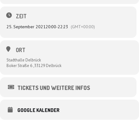
Dagmar Schönleber bietet einen Abend zwischen Anstand und Aufstand,
Etikette und Ekstase, Knigge und Knast. Dabei gilt wie immer: Die
ZEIT
Lebensweisheiten sind frei, während die Gitarre Akkordarbeit leistet. Mit
einer Sauna-Zehner-Karte, dem neuartigen Gemüse-Abo und einem
25. September 2021
20:00
-
22:23
(GMT+00:00)
knallharten Entschleunigungs-Programm wird Marc Breuer die Ruhe in
seinen Alltag zurückerobern, der von Terminen, Emails, schreienden
Kindern und dem Systemabsturz der Spülmaschine bestimmt ist.
Die Band „Zärtlichkeiten mit Freunden“ sind Schöpfer des Musik-
ORT
Kasperetts: Sprachmitgefühl und streng rationierte Musik provozieren
Heiterkeit bis zur Tachykardie. Exakt wie ein Uhrwerk verpuf-fen sie ihre
Stadthalle Delbrück
Pointen. Der fröhliche Beweis, dass Pausen keine Löcher sind. Und
Boker Straße 6 ,33129 Delbrück
Kwatsch von Können kommen kann.
TICKETS UND WEITERE INFOS
GOOGLE KALENDER