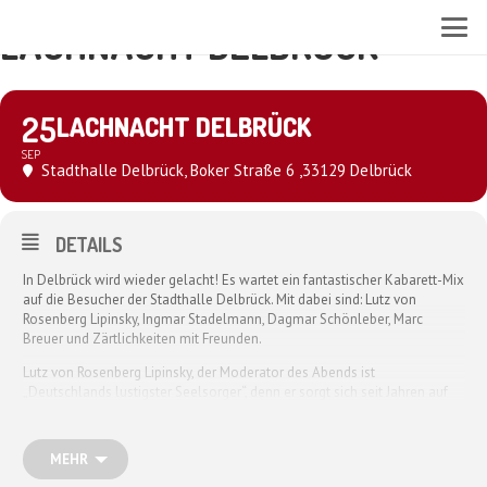
LACHNACHT DELBRÜCK
25
LACHNACHT DELBRÜCK
SEP
Stadthalle Delbrück
, Boker Straße 6 ,33129 Delbrück
DETAILS
In Delbrück wird wieder gelacht! Es wartet ein fantastischer Kabarett-Mix
auf die Besucher der Stadthalle Delbrück. Mit dabei sind: Lutz von
Rosenberg Lipinsky, Ingmar Stadelmann, Dagmar Schönleber, Marc
Breuer und Zärtlichkeiten mit Freunden.
Lutz von Rosenberg Lipinsky, der Moderator des Abends ist
„Deutschlands lustigster Seelsorger“, denn er sorgt sich seit Jahren auf
unterhaltsame und intelligente Weise um die deutsche Seele. Ingmar
Stadelmann ist „der Meister des bösen Wortes“. Er verbindet seine
explosionsartigen, oft politisch nicht korrekten Pointen mit Momenten
MEHR
des Innehaltens. Getreu seinem Motto „Lachen First, Gedanken Second!“.