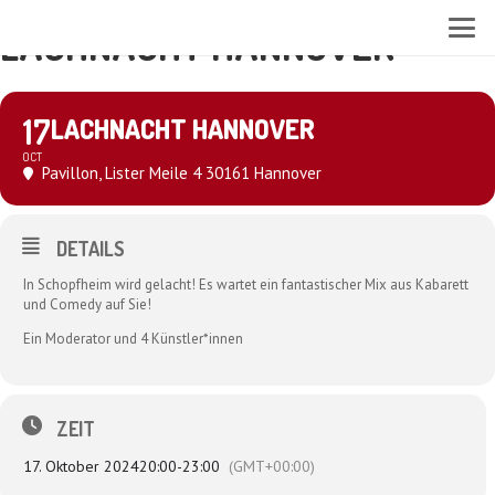
LACHNACHT HANNOVER
17
LACHNACHT HANNOVER
OCT
Pavillon
, Lister Meile 4 30161 Hannover
DETAILS
In Schopfheim wird gelacht! Es wartet ein fantastischer Mix aus Kabarett
und Comedy auf Sie!
Ein Moderator und 4 Künstler*innen
ZEIT
17. Oktober 2024
20:00
-
23:00
(GMT+00:00)