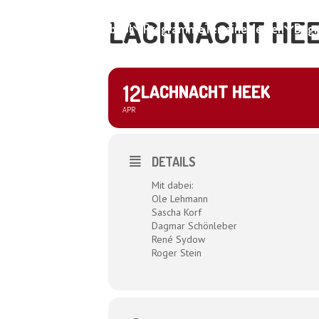
LACHNACHT HE
Home
About
Programme
Termine
Medien
Dagm
12
LACHNACHT HEEK
APR
DETAILS
Mit dabei:
Ole Lehmann
Sascha Korf
Dagmar Schönleber
René Sydow
Roger Stein