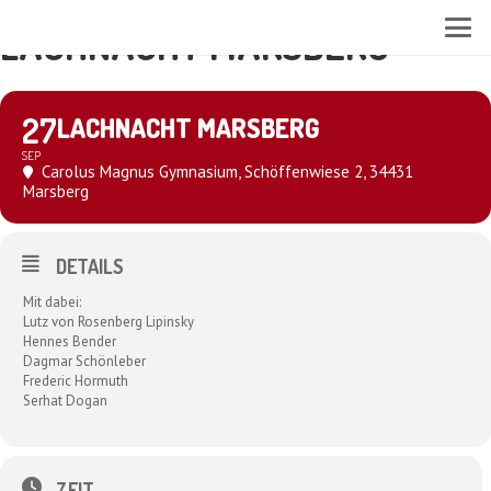
LACHNACHT MARSBERG
27
LACHNACHT MARSBERG
SEP
Carolus Magnus Gymnasium
, Schöffenwiese 2, 34431
Marsberg
DETAILS
Mit dabei:
Lutz von Rosenberg Lipinsky
Hennes Bender
Dagmar Schönleber
Frederic Hormuth
Serhat Dogan
ZEIT