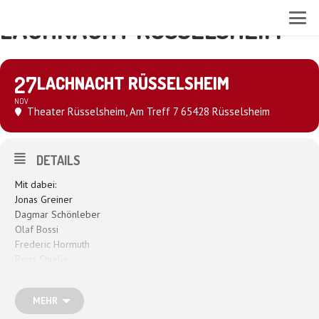
LACHNACHT RÜSSELSHEIM
27
LACHNACHT RÜSSELSHEIM
NOV
Theater Rüsselsheim
, Am Treff 7 65428 Rüsselsheim
DETAILS
Mit dabei:
Jonas Greiner
Dagmar Schönleber
Olaf Bossi
Frederic Hormuth
Boris Stijelja
MEHR