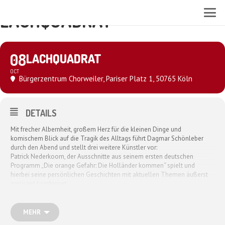
LACHQUADRAT
08
LACHQUADRAT
OCT
Bürgerzentrum Chorweiler
, Pariser Platz 1, 50765 Köln
DETAILS
Mit frecher Albernheit, großem Herz für die kleinen Dinge und
komischem Blick auf die Tragik des Alltags führt Dagmar Schönleber
durch den Abend und stellt drei weitere Künstler vor:
Patrick Nederkoorn, der Ausschnitte aus seinem ersten deutschen
Programm „Die orange Gefahr: Die Holländer kommen“ spielt und
hierbei seine persönlichen Geschichten mit aktuellen Themen äußerst
amüsant kombiniert.
Justus Krux, aus Sicht des Anwalts ehrlich, offen, ironisch und einfach
humorvoll anders bringt der den Menschen „Jura light“ näher -in verbal
verpackter Meisterleistung.
MEHR
Er widerlegt auf einen Schlag, dass Juristen humorlos sind.