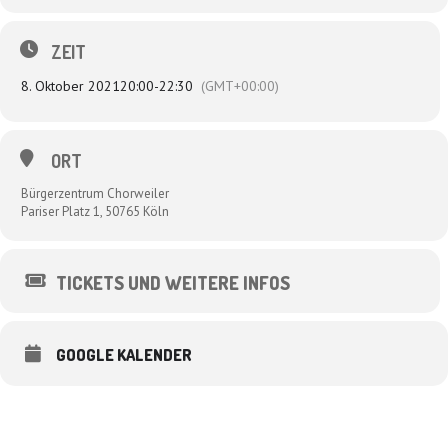
Natalie Reckert ist Handstandartistin. Sie balanciert nicht nur sich selbst,
sondern auch schräge Ideen. Als Forscherin, als akrobatische
Superheldin oder als Lakritzstange gibt sie dem Publikum Einblicke in
ZEIT
das Leben einer Artistin und die Belastbarkeit des Körpers.
8. Oktober 2021
20:00
-
22:30
(GMT+00:00)
ORT
Bürgerzentrum Chorweiler
Pariser Platz 1, 50765 Köln
TICKETS UND WEITERE INFOS
GOOGLE KALENDER