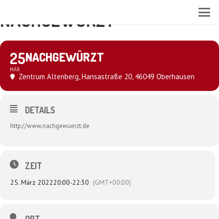
NACHGEWÜRZT
25
NACHGEWÜRZT
MÄR
Zentrum Altenberg
, Hansastraße 20, 46049 Oberhausen
DETAILS
http://www.nachgewuerzt.de
ZEIT
25. März 2022
20:00
-
22:30
(GMT+00:00)