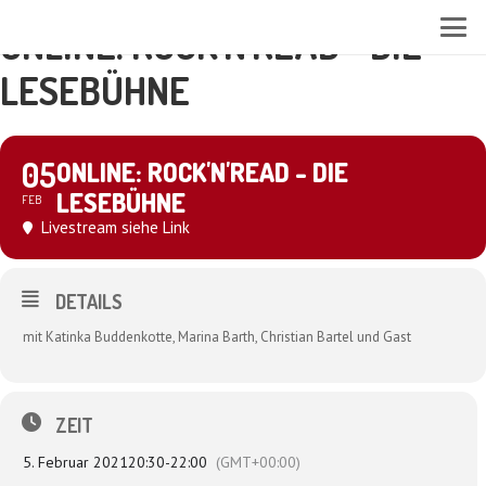
ONLINE: ROCK'N'READ - DIE
LESEBÜHNE
05
ONLINE: ROCK'N'READ - DIE
LESEBÜHNE
FEB
Livestream siehe Link
DETAILS
mit Katinka Buddenkotte, Marina Barth, Christian Bartel und Gast
ZEIT
5. Februar 2021
20:30
-
22:00
(GMT+00:00)