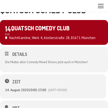
QUATSCH COMEDY CLUB
14
QUATSCH COMEDY CLUB
AUG
NachtKantine, Werk 4
, Atelierstraße 28, 81671 München
DETAILS
Die Mutter aller Comedy Mixed Shows jetzt auch in München!
ZEIT
14. August 2020
20:00
-
23:00
(GMT+00:00)