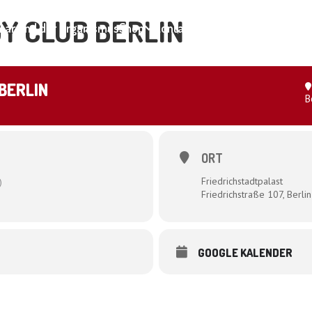
Y CLUB BERLIN
ar und der Organismus
Shop
Kontakt
BERLIN
B
ORT
Friedrichstadtpalast
)
Friedrichstraße 107, Berlin
GOOGLE KALENDER