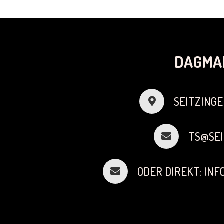
DAGMA
SEITZINGE
TS@SEI
ODER DIREKT: IN