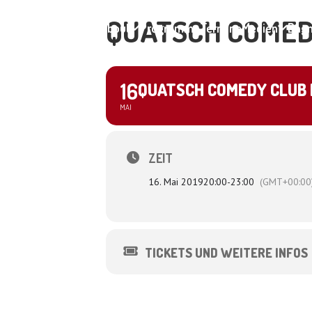
QUATSCH COMED
Home
About
Programme
Termine
Medien
Dagm
16
QUATSCH COMEDY CLUB 
MAI
ZEIT
16. Mai 2019
20:00
-
23:00
(GMT+00:00
TICKETS UND WEITERE INFOS