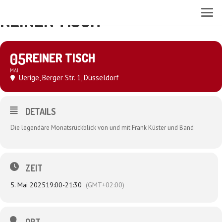
REINER TISCH
05
REINER TISCH
MAI
Uerige
, Berger Str. 1, Düsseldorf
DETAILS
Die legendäre Monatsrückblick von und mit Frank Küster und Band
ZEIT
5. Mai 2025
19:00
-
21:30
(GMT+02:00)