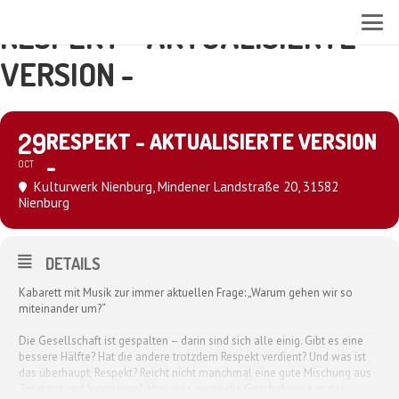
RESPEKT - AKTUALISIERTE
VERSION -
29
RESPEKT - AKTUALISIERTE VERSION
-
OCT
Kulturwerk Nienburg
, Mindener Landstraße 20, 31582
Nienburg
DETAILS
Kabarett mit Musik zur immer aktuellen Frage: „Warum gehen wir so
miteinander um?“
Die Gesellschaft ist gespalten – darin sind sich alle einig. Gibt es eine
bessere Hälfte? Hat die andere trotzdem Respekt verdient? Und was ist
das überhaupt, Respekt? Reicht nicht manchmal eine gute Mischung aus
Toleranz und Ignorieren? Aber was, wenn die Geschehnisse in der