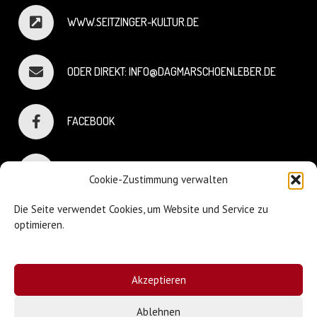
WWW.SEITZINGER-KULTUR.DE
ODER DIREKT: INFO@DAGMARSCHOENLEBER.DE
FACEBOOK
INSTAGRAM
Cookie-Zustimmung verwalten
Die Seite verwendet Cookies, um Website und Service zu
optimieren.
© Dagmar Schönleber
Akzeptieren
Webdesign:
Sniffing Dog
| Mary Keiser
Ablehnen