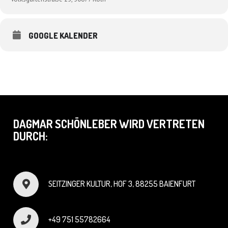
Unheil dräuend über allem schwebte.“ (Hessische Niedersächsische
Allgemeine)
Regie: Lutz von Rosenberg Lipinsky
GOOGLE KALENDER
DAGMAR SCHÖNLEBER WIRD VERTRETEN
DURCH:
SEITZINGER KULTUR, HOF 3, 88255 BAIENFURT
+49 751 55782664