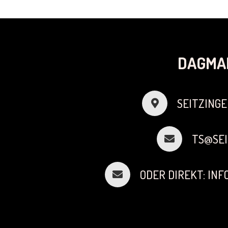
DAGMA
SEITZINGE
TS@SEI
ODER DIREKT: IN