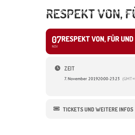
RESPEKT VON, 
Home
About
Programme
Termine
Medien
Dagm
07
RESPEKT VON, FÜR UND
NOV
ZEIT
7. November 2019
20:00
-
23:23
(GMT+
TICKETS UND WEITERE INFOS