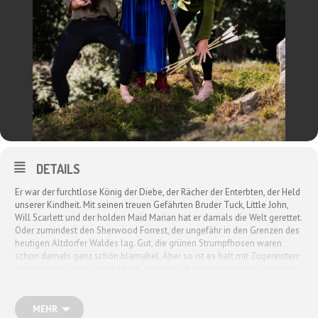
DETAILS
Er war der furchtlose König der Diebe, der Rächer der Enterbten, der Held
unserer Kindheit. Mit seinen treuen Gefährten Bruder Tuck, Little John,
Will Scarlett und der holden Maid Marian hat er damals die Welt gerettet.
Oder zumindest den Sherwood Forrest, der ungefähr in den Grenzen des
heutigen Altdorfer Waldes lag. Gut, die grünen Strumpfhosen waren
schon damals ganz schön blamabel. Aber so ist es halt mit Zugereisten:
sie bringen nicht nur neue Ideen, sondern oft auch seltsame Klamotten
zu uns ins Schwabenland. Und mal ehrlich: mit dem abwegigen Konzept,
es den Reichen zu nehmen und den Armen zu geben, würde man heute
nicht mal mehr eine Bundestagswahl gewinnen. Das ist linksgrün-
MEHR