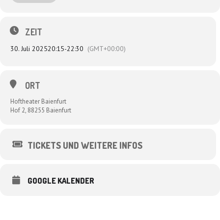
versiffter Nonsense sagt der Sheriff von Nonnenhorn und der muss es
wissen, schließlich hat keiner so viele TikTok-Follower wie dieser
schwäbische Meister des Grooves. Dabei ist es heute wieder so: Das
Land liegt am Boden, die Menschen kämpfen täglich ums Überleben,
ZEIT
oder zumindest, wie sie den zweiten Urlaubsflug nach Malle in diesem
Jahr noch finanzieren sollen. Genau der richtige Zeitpunkt für Rentner
30. Juli 2025
20:15
-
22:30
(GMT+00:00)
Robin, den Bogen zu kriegen, sich in die grünen Stützstrümpfe zu
zwängen und – den Anweisungen seiner Lady Marian folgend – das
Leben der Geknechteten zu verbessern. Es ist Zeit für einen Helden!
ORT
mit Dagmar Schönleber, Sascha Bendiks, Frank Smilgies, Uli Boettcher,
Lotta & Emil Seitzinger
Hoftheater Baienfurt
Hof 2, 88255 Baienfurt
Text & Regie: Brian Lausund
Bühnenbild: Werner Klaus
TICKETS UND WEITERE INFOS
GOOGLE KALENDER