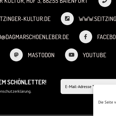
R KULTUR, HOF 3, 88255 BAIENFURT
TZINGER-KULTUR.DE
WWW.SEITZING
FO@DAGMARSCHOENLEBER.DE
FACEBO
MASTODON
YOUTUBE
DEM SCHÖNLETTER!
nschutzerklärung
.
Die Seite 