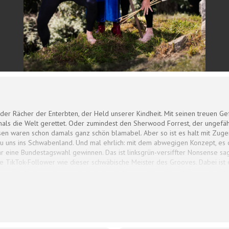
der Rächer der Enterbten, der Held unserer Kindheit. Mit seinen treuen Gefä
als die Welt gerettet. Oder zumindest den Sherwood Forrest, der ungefäh
en waren schon damals ganz schön blamabel. Aber so ist es halt mit Zugere
zu uns ins Schwabenland. Und mal ehrlich: mit dem abwegigen Konzept, e
 eine Bundestagswahl gewinnen. Das ist linksgrün-versiffter Nonsense sa
iele TikTok-Follower wie dieser schwäbische Meister des Grooves. Dabei ist
ms Überleben, oder zumindest, wie sie den zweiten Urlaubsflug nach Malle
ner Robin, den Bogen zu kriegen, sich in die grünen Stützstrümpfe zu zwä
teten zu verbessern. Es ist Zeit für einen Helden!
Frank Smilgies, Uli Boettcher, Lotta & Emil Seitzinger