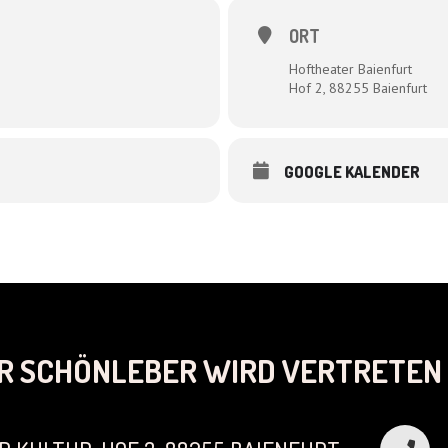
ORT
Hoftheater Baienfurt
Hof 2, 88255 Baienfurt
GOOGLE KALENDER
R SCHÖNLEBER WIRD VERTRETEN 