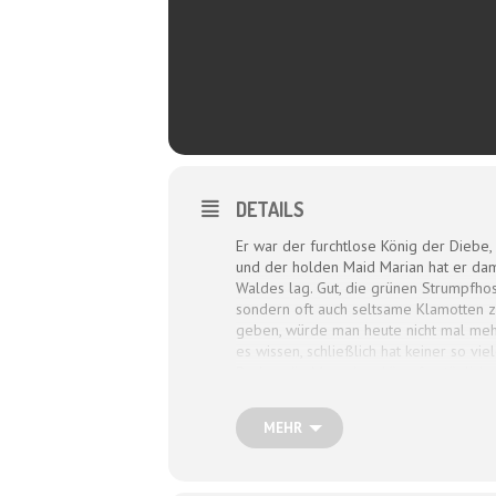
DETAILS
Er war der furchtlose König der Diebe, 
und der holden Maid Marian hat er dam
Waldes lag. Gut, die grünen Strumpfhos
sondern oft auch seltsame Klamotten 
geben, würde man heute nicht mal mehr
es wissen, schließlich hat keiner so v
Boden, die Menschen kämpfen täglich u
Genau der richtige Zeitpunkt für Rent
Marian folgend – das Leben der Geknech
MEHR
mit Dagmar Schönleber, Sascha Bendiks, 
Text & Regie: Brian Lausund