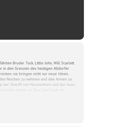
hrten Bruder Tuck, Little John, Will Scarlett
r in den Grenzen des heutigen Altdorfer
isten: sie bringen nicht nur neue Ideen,
s den Reichen zu nehmen und den Armen zu
gt der Sheriff von Nonnenhorn und der muss
 es heute wieder so: Das Land liegt am
 in diesem Jahr noch finanzieren sollen.
ngen und – den Anweisungen seiner Lady