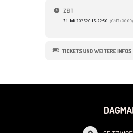
Bühnenbild: Werner Klaus
ZEIT
31. Juli 2025
20:15
-
22:30
(GMT+00:00)
TICKETS UND WEITERE INFOS
DAGMA