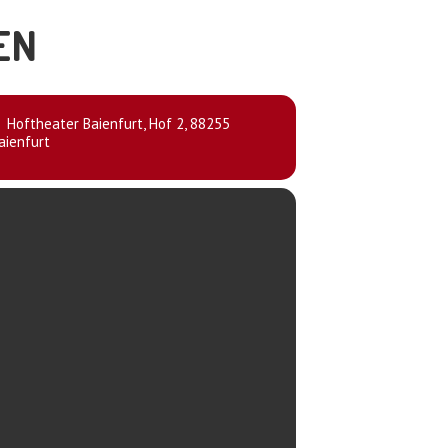
EN
Hoftheater Baienfurt
, Hof 2, 88255
aienfurt