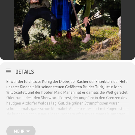
DETAILS
Er war der furchtlose König der Diebe, der Rächer der Enterbten, der Held
unserer Kindheit. Mit seinen treuen Gefährten Bruder Tuck, Little John,
Will Scarlett und der holden Maid Marian hat er damals die Welt gerettet.
Oder zumindest den Sherwood Forrest, der ungefähr in den Grenzen des
heutigen Altdorfer Waldes lag. Gut, die grünen Strumpfhosen waren
schon damals ganz schön blamabel. Aber so ist es halt mit Zugereisten:
sie bringen nicht nur neue Ideen, sondern oft auch seltsame Klamotten
zu uns ins Schwabenland. Und mal ehrlich: mit dem abwegigen Konzept,
es den Reichen zu nehmen und den Armen zu geben, würde man heute
nicht mal mehr eine Bundestagswahl gewinnen. Das ist linksgrün-
MEHR