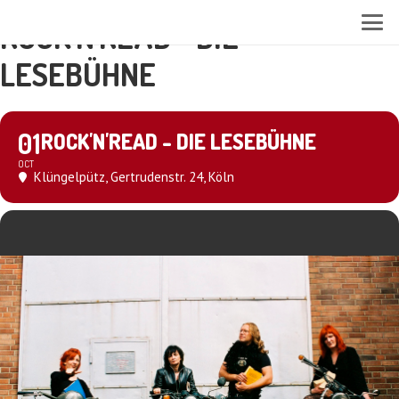
ROCK'N'READ - DIE
LESEBÜHNE
01
ROCK'N'READ - DIE LESEBÜHNE
OCT
Klüngelpütz
, Gertrudenstr. 24, Köln