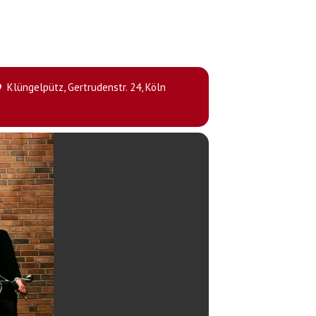
Klüngelpütz
, Gertrudenstr. 24, Köln