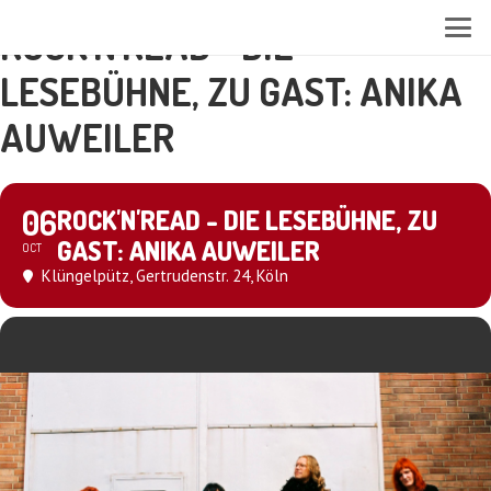
ROCK'N'READ - DIE
LESEBÜHNE, ZU GAST: ANIKA
AUWEILER
06
ROCK'N'READ - DIE LESEBÜHNE, ZU
GAST: ANIKA AUWEILER
OCT
Klüngelpütz
, Gertrudenstr. 24, Köln