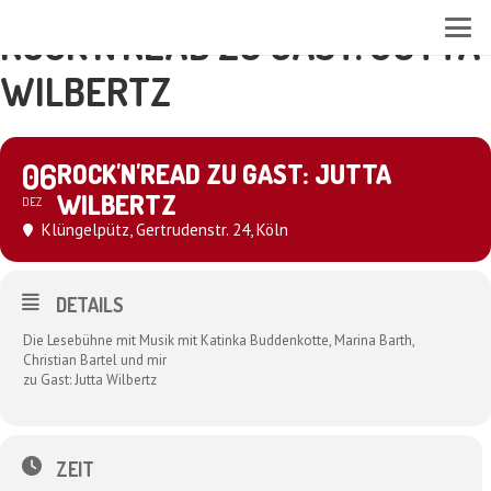
ROCK'N'READ ZU GAST: JUTTA
WILBERTZ
06
ROCK'N'READ ZU GAST: JUTTA
WILBERTZ
DEZ
Klüngelpütz
, Gertrudenstr. 24, Köln
DETAILS
Die Lesebühne mit Musik mit Katinka Buddenkotte, Marina Barth,
Christian Bartel und mir
zu Gast: Jutta Wilbertz
ZEIT