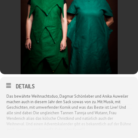
DETAILS
Das bewährte Weihnachtsduo, Dagmar Schönleber und Anika Auweiler
machen auch in diesem Jahr den Sack sowas von zu. Mit Musik, mit
Geschichten, mit umwerfender Komik und was das Beste ist: Live! Und
alle sind dabei: Die ungleichen Tannen Tannja und Wutann, Frau
Wendenich alias das kölsche Christkind und natürlich auch der
Weihneval. Und einen Adventskalender gibt es bekanntlich auf der Bühne
auch, wenn es wieder heißt: Keks oder Kugel?