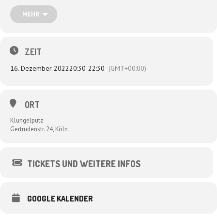
Wir freuen uns so!
MEHR
„Sensationell, urkomisch, fette Rhythmen, ein bisschen Kindergeburtstag,
nachdenkliche Texte und viel gute Laune!“ Kölnische Rundschau
„Nadel verpflichtet – ein schlagfertiges, poetisches Traumpaar mir
großartiger Stimme!“
ZEIT
16. Dezember 2022
20:30
-
22:30
(GMT+00:00)
ORT
Klüngelpütz
Gertrudenstr. 24, Köln
TICKETS UND WEITERE INFOS
GOOGLE KALENDER