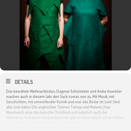
DETAILS
Das bewährte Weihnachtsduo, Dagmar Schönleber und Anika Auweiler
machen auch in diesem Jahr den Sack sowas von zu. Mit Musik, mit
Geschichten, mit umwerfender Komik und was das Beste ist: Live! Und
alle sind dabei: Die ungleichen Tannen Tannja und Wutann, Frau
Wendenich alias das kölsche Christkind und natürlich auch der
Weihneval. Und einen Adventskalender gibt es bekanntlich auf der Bühne
auch, wenn es wieder heißt: Keks oder Kugel?