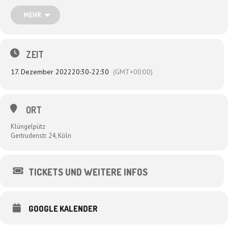
Wir freuen uns so!
MEHR
„Sensationell, urkomisch, fette Rhythmen, ein bisschen Kindergeburtstag,
nachdenkliche Texte und viel gute Laune!“ Kölnische Rundschau
„Nadel verpflichtet – ein schlagfertiges, poetisches Traumpaar mir
großartiger Stimme!“
ZEIT
17. Dezember 2022
20:30
-
22:30
(GMT+00:00)
ORT
Klüngelpütz
Gertrudenstr. 24, Köln
TICKETS UND WEITERE INFOS
GOOGLE KALENDER