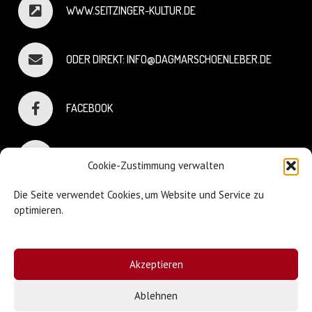
WWW.SEITZINGER-KULTUR.DE
ODER DIREKT: INFO@DAGMARSCHOENLEBER.DE
FACEBOOK
INSTAGRAM
Cookie-Zustimmung verwalten
Die Seite verwendet Cookies, um Website und Service zu
optimieren.
© Dagmar Schönleber
Akzeptieren
Webdesign:
Sniffing Dog
| Mary Keiser
Ablehnen
Impressum & Datenschutz