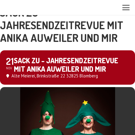
SACK ZU -
JAHRESENDZEITREVUE MIT
ANIKA AUWEILER UND MIR
21
SACK ZU - JAHRESENDZEITREVUE
MIT ANIKA AUWEILER UND MIR
NOV
Alte Meierei
, Brinkstraße 22 32825 Blomberg