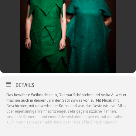
DETAILS
Das bewährte Weihnachtsduo, Dagmar Schönleber und Anika Auweiler
machen auch in diesem Jahr den Sack sowas von zu. Mit Musik, mit
Geschichten, mit umwerfender Komik und was das Beste ist: Live! Alles
über eigensinnige Weihnachtsengel, sehr gegensätzliche Tannen,
singende Rentiere – und einen Adventskalender gibt es auf der Bühne
auch, wenn es wieder heißt: Keks oder Kugel? Für Christkinder und
Grinches, denn wir lassen keinen allein!