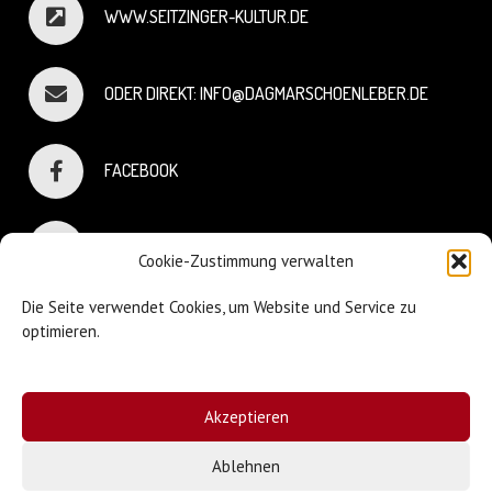
WWW.SEITZINGER-KULTUR.DE
ODER DIREKT: INFO@DAGMARSCHOENLEBER.DE
FACEBOOK
INSTAGRAM
Cookie-Zustimmung verwalten
Die Seite verwendet Cookies, um Website und Service zu
optimieren.
© Dagmar Schönleber
Akzeptieren
Webdesign:
Sniffing Dog
| Mary Keiser
Ablehnen
Impressum & Datenschutz