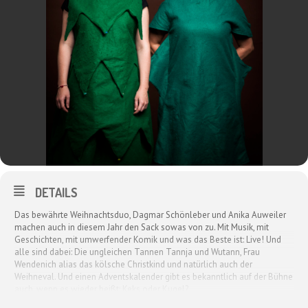
DETAILS
Das bewährte Weihnachtsduo, Dagmar Schönleber und Anika Auweiler
machen auch in diesem Jahr den Sack sowas von zu. Mit Musik, mit
Geschichten, mit umwerfender Komik und was das Beste ist: Live! Und
alle sind dabei: Die ungleichen Tannen Tannja und Wutann, Frau
Wendenich alias das kölsche Christkind und natürlich auch der
Weihneval. Und einen Adventskalender gibt es bekanntlich auf der Bühne
auch, wenn es wieder heißt: Keks oder Kugel?