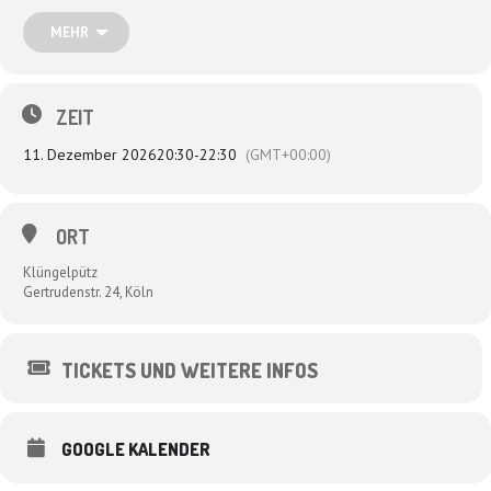
Wir freuen uns so!
MEHR
„Sensationell, urkomisch, fette Rhythmen, ein bisschen Kindergeburtstag,
nachdenkliche Texte und viel gute Laune!“ Kölnische Rundschau
„Nadel verpflichtet – ein schlagfertiges, poetisches Traumpaar mir
großartiger Stimme!“
ZEIT
11. Dezember 2026
20:30
-
22:30
(GMT+00:00)
ORT
Klüngelpütz
Gertrudenstr. 24, Köln
TICKETS UND WEITERE INFOS
GOOGLE KALENDER