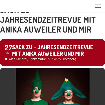
SACK ZU -
JAHRESENDZEITREVUE MIT
ANIKA AUWEILER UND MIR
27
SACK ZU - JAHRESENDZEITREVUE
MIT ANIKA AUWEILER UND MIR
NOV
Alte Meierei
, Brinkstraße 22 32825 Blomberg