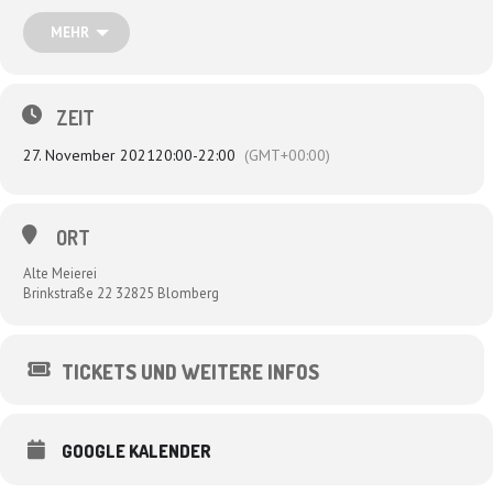
Wir freuen uns so!
MEHR
„Sensationell, urkomisch, fette Rhythmen, ein bisschen Kindergeburtstag,
nachdenkliche Texte und viel gute Laune!“ Kölnische Rundschau
„Nadel verpflichtet – ein schlagfertiges, poetisches Traumpaar mir
großartiger Stimme!“
ZEIT
27. November 2021
20:00
-
22:00
(GMT+00:00)
ORT
Alte Meierei
Brinkstraße 22 32825 Blomberg
TICKETS UND WEITERE INFOS
GOOGLE KALENDER