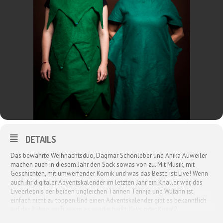
DETAILS
Das bewährte Weihnachtsduo, Dagmar Schönleber und Anika Auweiler
machen auch in diesem Jahr den Sack sowas von zu. Mit Musik, mit
Geschichten, mit umwerfender Komik und was das Beste ist: Live! Wenn
auch ihr digitaler Adventskalender im letzten Jahr ein Knaller war, das
Liveerlebnis der beiden ungleichen Tannen Tannja und Wutann ist
einfach nicht zu toppen.Und einen Adventskalender gibt es bekanntlich
auf der Bühne auch, wenn es wieder heißt: Keks oder Kugel?