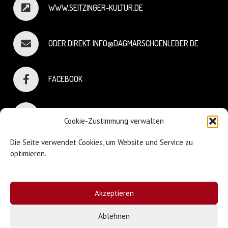
WWW.SEITZINGER-KULTUR.DE
ODER DIREKT: INFO@DAGMARSCHOENLEBER.DE
FACEBOOK
INSTAGRAM
Cookie-Zustimmung verwalten
Die Seite verwendet Cookies, um Website und Service zu
optimieren.
© Dagmar Schönleber
Akzeptieren
Webdesign:
Sniffing Dog
| Mary Keiser
Ablehnen
Impressum & Datenschutz