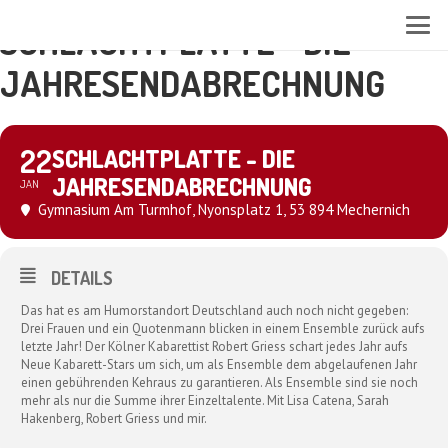
SCHLACHTPLATTE - DIE
JAHRESENDABRECHNUNG
22
SCHLACHTPLATTE - DIE
JAHRESENDABRECHNUNG
JAN
Gymnasium Am Turmhof
, Nyonsplatz 1, 53 894 Mechernich
DETAILS
Das hat es am Humorstandort Deutschland auch noch nicht gegeben:
Drei Frauen und ein Quotenmann blicken in einem Ensemble zurück aufs
letzte Jahr! Der Kölner Kabarettist Robert Griess schart jedes Jahr aufs
Neue Kabarett-Stars um sich, um als Ensemble dem abgelaufenen Jahr
einen gebührenden Kehraus zu garantieren. Als Ensemble sind sie noch
mehr als nur die Summe ihrer Einzeltalente. Mit Lisa Catena, Sarah
Hakenberg, Robert Griess und mir.