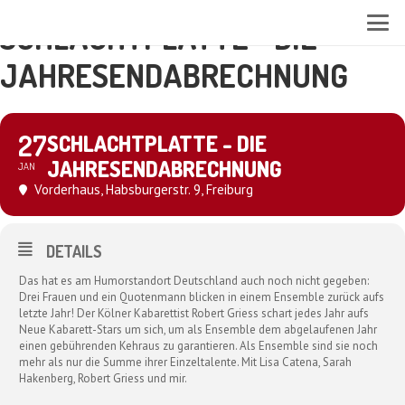
SCHLACHTPLATTE - DIE
JAHRESENDABRECHNUNG
27
SCHLACHTPLATTE - DIE
JAHRESENDABRECHNUNG
JAN
Vorderhaus
, Habsburgerstr. 9, Freiburg
DETAILS
Das hat es am Humorstandort Deutschland auch noch nicht gegeben:
Drei Frauen und ein Quotenmann blicken in einem Ensemble zurück aufs
letzte Jahr! Der Kölner Kabarettist Robert Griess schart jedes Jahr aufs
Neue Kabarett-Stars um sich, um als Ensemble dem abgelaufenen Jahr
einen gebührenden Kehraus zu garantieren. Als Ensemble sind sie noch
mehr als nur die Summe ihrer Einzeltalente. Mit Lisa Catena, Sarah
Hakenberg, Robert Griess und mir.