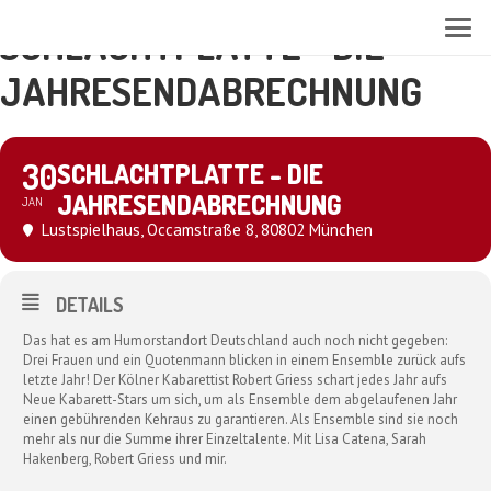
SCHLACHTPLATTE - DIE
JAHRESENDABRECHNUNG
30
SCHLACHTPLATTE - DIE
JAHRESENDABRECHNUNG
JAN
Lustspielhaus
, Occamstraße 8, 80802 München
DETAILS
Das hat es am Humorstandort Deutschland auch noch nicht gegeben:
Drei Frauen und ein Quotenmann blicken in einem Ensemble zurück aufs
letzte Jahr! Der Kölner Kabarettist Robert Griess schart jedes Jahr aufs
Neue Kabarett-Stars um sich, um als Ensemble dem abgelaufenen Jahr
einen gebührenden Kehraus zu garantieren. Als Ensemble sind sie noch
mehr als nur die Summe ihrer Einzeltalente. Mit Lisa Catena, Sarah
Hakenberg, Robert Griess und mir.