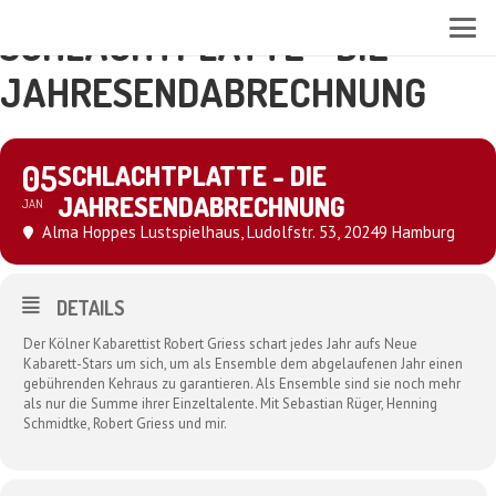
SCHLACHTPLATTE - DIE
JAHRESENDABRECHNUNG
05
SCHLACHTPLATTE - DIE
JAHRESENDABRECHNUNG
JAN
Alma Hoppes Lustspielhaus
, Ludolfstr. 53, 20249 Hamburg
DETAILS
Der Kölner Kabarettist Robert Griess schart jedes Jahr aufs Neue
Kabarett-Stars um sich, um als Ensemble dem abgelaufenen Jahr einen
gebührenden Kehraus zu garantieren. Als Ensemble sind sie noch mehr
als nur die Summe ihrer Einzeltalente. Mit Sebastian Rüger, Henning
Schmidtke, Robert Griess und mir.