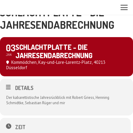
SCHLACHTPLATTE - DIE
JAHRESENDABRECHNUNG
03
SCHLACHTPLATTE - DIE
JAHRESENDABRECHNUNG
JAN
Kommödchen
, Kay-und-Lore-Lorentz-Platz, 40213
Düsseldorf
DETAILS
Der kabarettistische Jahresrückblick mit Robert Griess, Henning
Schmidtke, Sebastian Rüger und mir
ZEIT