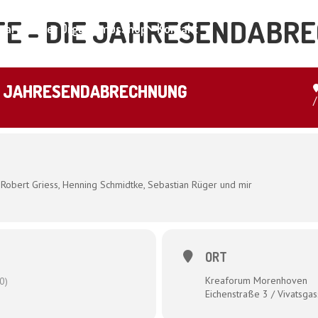
E - DIE JAHRESENDABR
ar und der Organismus
Shop
Kontakt
E JAHRESENDABRECHNUNG
/
t Robert Griess, Henning Schmidtke, Sebastian Rüger und mir
ORT
Kreaforum Morenhoven
0)
Eichenstraße 3 / Vivatsgas