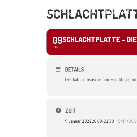
SCHLACHTPLATT
Home
About
Programme
Termine
Medien
Dagm
09
SCHLACHTPLATTE - DI
JAN
DETAILS
Der kabarettistische Jahresrückblick mi
ZEIT
9. Januar 2022
20:00
-
22:30
(GMT+00:0