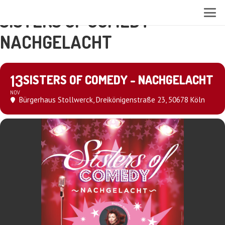
SISTERS OF COMEDY -
NACHGELACHT
13
SISTERS OF COMEDY - NACHGELACHT
NOV
Bürgerhaus Stollwerck
, Dreikönigenstraße 23, 50678 Köln