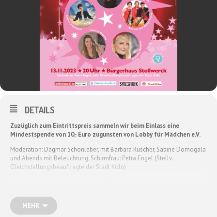
DETAILS
Zuzüglich zum Eintrittspreis sammeln wir beim Einlass eine
Mindestspende von 10,- Euro zugunsten von Lobby für Mädchen e.V.
Moderation: Dagmar Schönleber, mit Barbara Ruscher, Sabine Domogala
und Abends mit Beleuchtung, Schirmfrau: Petra Engel (Stellv.
Gleichstellungsbeauftragte der Stadt Köln)
Nach dem großen Erfolg 2018 und 2019 startet die geballte
Komikerinnenoffensive erneut den Angriff auf Herz, Hirn und
Humorzentrum! Zeitgleich zahlreiche Shows in über zwanzig Städten,
MEHR
100% Frauenpower: krachend kabarettistisch, furios feminin und derbe
divenhaft, für Sie & Ihn und alles dazwischen.