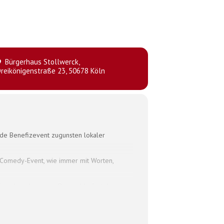
Bürgerhaus Stollwerck
,
reikönigenstraße 23, 50678 Köln
ende Benefizevent zugunsten lokaler
f Comedy-Event, wie immer mit Worten,
Freudenschuss zum Beispiel liefert das
, in der sie gerade spielt oder
aber zum Glück auch immer wieder auf