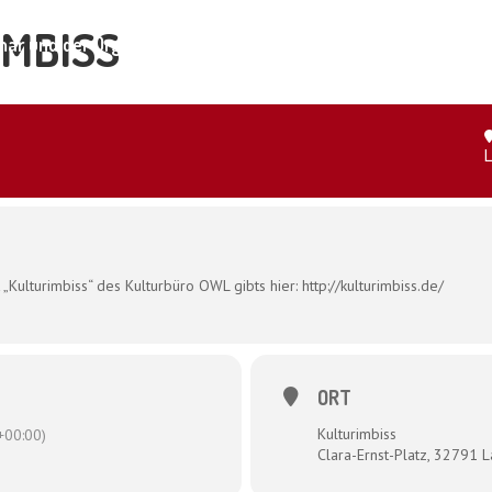
IMBISS
ar und der Organismus
Shop
Kontakt
L
„Kulturimbiss“ des Kulturbüro OWL gibts hier: http://kulturimbiss.de/
ORT
Kulturimbiss
00:00)
Clara-Ernst-Platz, 32791 