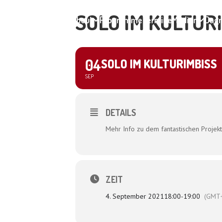
SOLO IM KULTUR
Home
About
Programme
Termine
Medien
Dagm
04
SOLO IM KULTURIMBISS
SEP
DETAILS
Mehr Info zu dem fantastischen Projekt 
ZEIT
4. September 2021
18:00
-
19:00
(GMT+